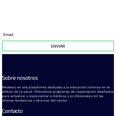
Y enteráte de nuestras novedades,
nuevos cursos y obtén increibles
descuentos
ENVIAR
Sobre nosotros
Medwaiz es una plataforma dedicada a la educación continua en el
ámbito de la salud. Ofrecemos programas de capacitación diseñados
para actualizar y especializar a médicos y profesionales en las
últimas tendencias y técnicas del sector.
Contacto